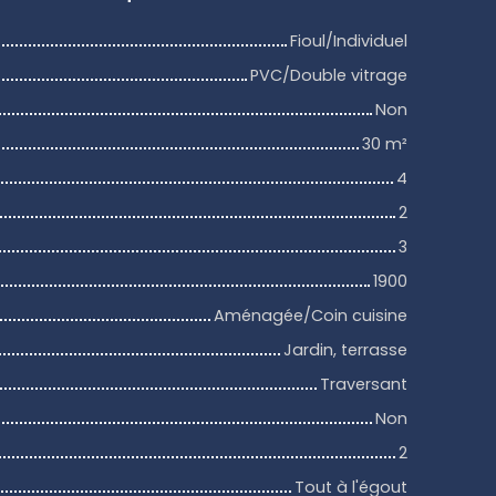
Fioul/Individuel
PVC/Double vitrage
Non
30
m²
4
2
3
1900
Aménagée/Coin cuisine
Jardin, terrasse
Traversant
Non
2
Tout à l'égout