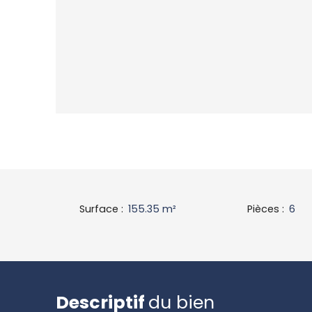
Surface
:
155.35
m²
Pièces
:
6
Descriptif
du bien