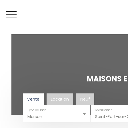
MAISONS E
Espace vendeur
Mes favoris
ESTIMATION
Vente
Location
Neuf
Type de bien
Localisation
Maison