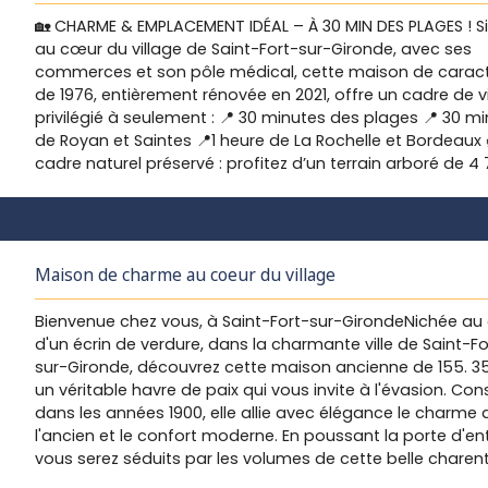
sécurité, profiter des beaux jours, partager des repas d’é
🏡 CHARME & EMPLACEMENT IDÉAL – À 30 MIN DES PLAGES ! S
l’ombre des pierres anciennes. Au fond du jardin, une
au cœur du village de Saint-Fort-sur-Gironde, avec ses
dépendance d’environ 37 m² complète l’ensemble : atelie
commerces et son pôle médical, cette maison de carac
studio, bureau indépendant, espace d’accueil… Les possib
de 1976, entièrement rénovée en 2021, offre un cadre de v
sont nombreuses. À l’étage : 8 chambres au totalancien 
privilégié à seulement : 📍 30 minutes des plages 📍 30 m
à développer aménagé actuellement aménagé en cha
de Royan et Saintes 📍1 heure de La Rochelle et Bordeaux 
avec cabinet de toilette
🔧 Des travaux importants sont 
cadre naturel préservé : profitez d’un terrain arboré de 4
prévoir (isolation, menuiseries, électricité, chauffage…), m
m², idéal pour savourer la tranquillité tout en restant pro
permettront de révéler tout le potentiel de cette belle e
des grands pôles attractifs. 🔹 La maison se compose : 
et de créer un lieu de vie à votre image.
Une propriété rar
l’étage (136 m² habitables) : • Une entrée spacieuse et
pleine d’âme et de charme, destinée aux amoureux de
lumineuse, • Une cuisine aménagée et équipée, ouverte s
maisons authentiques et de projets ambitieux. 🎥🎥🎥 Visi
Maison de charme au coeur du village
salle à manger chaleureuse et un salon avec cheminée, •
virtuelle disponible sur demande - n'hésitez pas à nous
couloir desservant 4 chambres confortables, • Une salle 
contacter.
Bienvenue chez vous, à Saint-Fort-sur-GirondeNichée au
rénovée, • Un WC indépendant et un cellier. En rez-de-jardi
d'un écrin de verdure, dans la charmante ville de Saint-Fo
m²) : • Un double garage, • Un atelier de 28 m², parfait pou
sur-Gironde, découvrez cette maison ancienne de 155. 35
bricoleurs et créatifs, • Un espace de stockage, • Une bu
un véritable havre de paix qui vous invite à l'évasion. Con
avec chaufferie, • Une cave, idéale pour les amateurs de v
dans les années 1900, elle allie avec élégance le charme 
Rénovation complète en 2021-2022 : ✅ Toiture neuve ✅
l'ancien et le confort moderne. En poussant la porte d'en
Huisseries changées ✅ Électricité et isolation optimisées,
vous serez séduits par les volumes de cette belle charent
chauffage par pompe à chaleur ✅ Cuisine et salle d’eau
Avec sa disposition en U, vous profitez des différentes
modernisées Assainissement relié au tout-à-l’égout. ✨ U