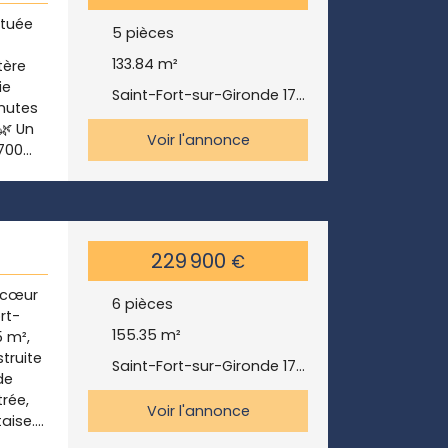
té à
ituée
5
pièces
r,
133.84
m²
tère
ilités
ie
grenier
Saint-Fort-sur-Gironde 17240
inutes
mbres
🌿 Un
à
Voir l'annonce
 700
ais ils
che
ndormie
À
e,
ur une
te
 Un
229 900
€
d’eau
 cœur
n (161
6
pièces
rt-
r les
155.35
m²
 m²,
anderie
struite
in. 🛠
Saint-Fort-sur-Gironde 17240
de
trée,
Voir l'annonce
aise.
ne