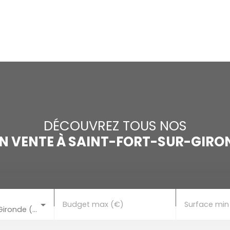
ACCUEIL
ACHETER
LOUER
VENDRE
ESTI
DÉCOUVREZ TOUS NOS
N VENTE À SAINT-FORT-SUR-GIRON
Budget max (€)
Surface min
Saint-Fort-sur-Gironde (17240)