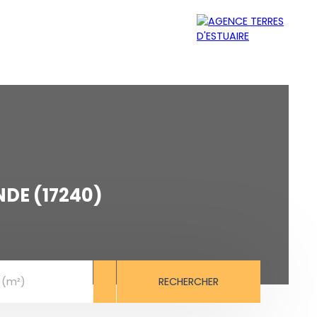
MER
ÉQUIPE
CONTACT
DE (17240)
RECHERCHER
 (m²)