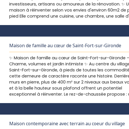
investisseurs, artisans ou amoureux de la rénovation. ✨ 
principale en bon état. Localisation : Commerces et
maison à réinventer selon vos envies d'environ 60m2 de p
commodités accessibles à pied. À seulement 30 minutes
pied Elle comprend une cuisine, une chambre, une salle d
plages de Meschers-sur-Gironde. 35 minutes de Royan e
un WC, un dégagement ainsi qu'un vaste cellier d'environ
Saintes. Environ 1 heure de La Rochelle et de Bordeaux À vi
Une rénovation complète est à prévoir, mais les possibili
sans tarder !
d'aménagement sont nombreuses pour donner vie à vot
projet dans un environnement paisible et recherché. 🚜 Pl
Maison de famille au cœur de Saint-Fort-sur-Gironde
300 m² de dépendances à exploiter ! Deux impressionna
chais de 140m² et 122m² complètent cet ensemble. Un vé
✨ Maison de famille au cœur de Saint-Fort-sur-Gironde 
terrain de jeu pour imaginer : - Une extension de l'habitat
Charme, volumes et jardin intimiste ✨ Au centre du villag
Un atelier d'artisan ou d'artiste - Un espace de stockage
Saint-Fort-sur-Gironde, à pieds de toutes les commodité
professionnel - Un projet locatif ou touristique - Une
cette demeure de caractère raconte une histoire. Derrièr
transformation en loft, gîtes ou espaces de réception 🌿
murs en pierre, plus de 400 m² sur 2 niveaux aux beaux 
charme de la campagne, le potentiel d'un grand projet 
et à la belle hauteur sous plafond offrent un potentiel
secteur privilégié 📞 Une visite vous permettra d'en mesur
exceptionnel à réinventer. Le rez-de-chaussée propose :
le potentiel. Contactez-nous dès maintenant pour obten
vaste entrée,un double salon / séjour lumineux,un grand 
davantage d'informations et découvrir les nombreuses
indépendant,une cuisine / salle à manger conviviale,une 
possibilités qu'offre ce bien unique.
avec souillarde ouvrant directement sur le jardin. 🌿 Un ja
clos de murs, intime et cosy d'environ 600m2Depuis la cui
Maison contemporaine avec terrain au coeur du village
on imagine aisément regarder les enfants jouer en toute