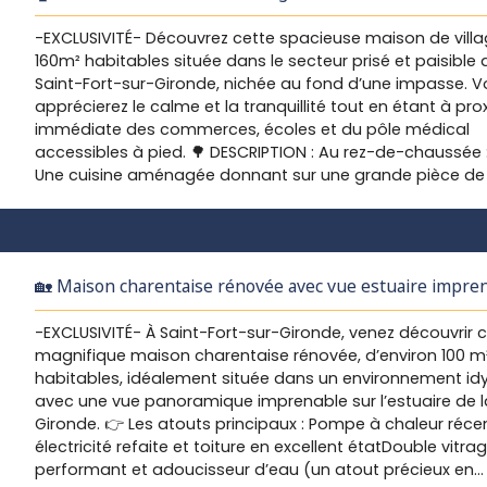
Gironde – Calme absolu, dépendances et terrain 🏠
globale de la maison (électricité, isolation, rafraîchissem
tabac/presse, restaurants, épicerie ou école élémentaire
-EXCLUSIVITÉ- Découvrez cette spacieuse maison de vill
général). 🌼 Extérieur : Petit espace extérieur d’environ 20m
pôle médical est également un atout majeur avec ses 2
160m² habitables située dans le secteur prisé et paisible 
idéal pour un coin terrasse ou un jardinet facile à entreten
médecins généralistes, cardiologue etc À 1h de l'aéropor
Saint-Fort-sur-Gironde, nichée au fond d’une impasse. 
Points forts de l’emplacement : À 25 minutes des plages
Bordeaux ou de La Rochelle, et environ 30 minutes de Roy
apprécierez le calme et la tranquillité tout en étant à pro
Meschers-sur-Gironde,À 30 minutes de Royan et Saintes,À
Saintes.
immédiate des commerces, écoles et du pôle médical
heure de La Rochelle et Bordeaux. 💡 Un produit idéal pou
accessibles à pied. 🌳 DESCRIPTION : Au rez-de-chaussée :
premier achat avec travaux ou un investissement locatif
Une cuisine aménagée donnant sur une grande pièce de 
fort potentiel de rentabilité ! 📞 À visiter rapidement !
lumineuse d’environ 38m² avec insert à bois, idéale pour
Contactez-nous pour plus d’informations et planifier une 
moments chaleureux en famille. 🔸 Deux chambres
confortables. 🔸 Une salle d’eau. 🔸 Un WC indépendant. 
chaufferie avec chauffage central au fioul et chauffe-e
🏡 Maison charentaise rénovée avec vue estuaire impre
électrique. À l’étage : 🔹 Un palier desservant deux chamb
Exclusivité à Saint-Fort-sur-Gironde
supplémentaires. 🔹 Un coin bureau, parfait pour le télétra
-EXCLUSIVITÉ- À Saint-Fort-sur-Gironde, venez découvrir 
ou les devoirs. 🔹 Une salle d’eau. Dépendances : ✅ Un cha
magnifique maison charentaise rénovée, d’environ 100 m
attenant d’environ 40m². ✅ Une très belle dépendance d
habitables, idéalement située dans un environnement idyl
avec son atelier de 20m², idéale pour un projet
avec une vue panoramique imprenable sur l’estuaire de l
d’aménagement, atelier d’artiste ou stockage. Terrain : 🌿
Gironde. 👉 Les atouts principaux : Pompe à chaleur réce
tout sur un terrain de 3700m² d’un seul tenant, avec un 
électricité refaite et toiture en excellent étatDouble vitra
verger et un hangar ouvert d'environ 120m2, parfait pour 
performant et adoucisseur d’eau (un atout précieux en
grand jardin, un potager, ou même un espace pour vos