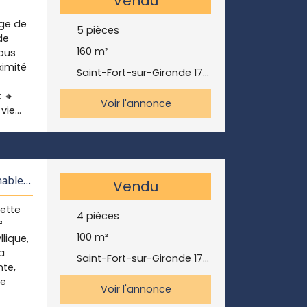
Vendu
ent
. Son
age de
²,
5
pièces
de
ir. 📌
t de
160
m²
Vous
 de
an et
ximité
 1
Saint-Fort-sur-Gironde 17240
r un
 🔸
 avec
Voir l'annonce
vie
 des
visite.
 Une
au
nable –
res
Vendu
vail
cette
i
4
pièces
²
e 90m²
100
m²
lique,
a
 Le
Saint-Fort-sur-Gironde 17240
nte,
beau
ge
un
Voir l'annonce