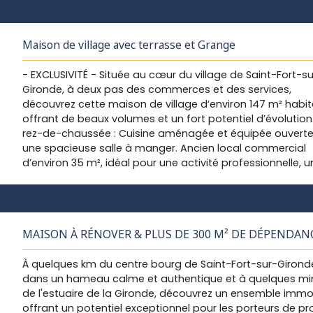
Huisseries en double vitrage, bonne isolation, électricité
conforme Chauffage central fioul avec chaudière en bon
Terrasse privative ainsi qu'un emplacement pour 2 place
Maison de village avec terrasse et Grange
parking Droits dans une cour/jardin commun d'environ 
Aucune copropriété ou charges de copro.
- EXCLUSIVITÉ - Située au cœur du village de Saint-Fort-su
Gironde, à deux pas des commerces et des services,
découvrez cette maison de village d’environ 147 m² habit
offrant de beaux volumes et un fort potentiel d’évolution
rez-de-chaussée : Cuisine aménagée et équipée ouverte
une spacieuse salle à manger. Ancien local commercial
d’environ 35 m², idéal pour une activité professionnelle, u
salon, un bureau, une salle de jeux ou une suite parentale
Cellier. Une chambreWC indépendant À l’étage : Palier
desservant 4 chambresSalle d’eauWC indépendant Les at
Grand grenier isolé d’environ 70 m². Belle terrasse d’envir
MAISON À RÉNOVER & PLUS DE 300 M² DE DÉPENDAN
m², sans vis-à-vis, idéale pour profiter des beaux jours.
Magnifique grange d’environ 78 m², parfaite pour un ateli
À quelques km du centre bourg de Saint-Fort-sur-Girond
stockage, un garage, un projet locatif ou une extension 
dans un hameau calme et authentique et à quelques mi
l’habitation. Bon état général Prestations : Chauffage
de l'estuaire de la Gironde, découvrez un ensemble immob
électrique. Huisseries PVC double vitrage. Chauffe-eau
offrant un potentiel exceptionnel pour les porteurs de pro
électrique. Bonne Isolation sous toitureToiture de la mai