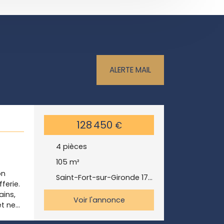
ALERTE MAIL
128 450
€
4
pièces
105
m²
on
Saint-Fort-sur-Gironde 17240
ferie.
ains,
Voir l'annonce
et ne