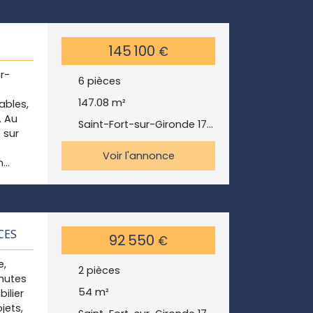
 état
s de
300m2
145 100
€
r-
6
pièces
147.08
m²
ables,
. Au
Saint-Fort-sur-Gironde 17240
 sur
Voir l'annonce
n
.
outs :
on 40
CES
92 550
€
er, du
e,
de
2
pièces
nutes
54
m²
ilier
jets,
son