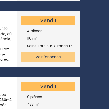
rties
attend
 Parmi
 la
très
 ! ✉️
rez-
Vendu
lial.
e 120
ron 150
4
pièces
nde, où
116
m²
 école,
epuis
n
Saint-Fort-sur-Gironde 17240
u rez-
age
e pour
Voir l'annonce
eureux,
es de
ervant
école
ntaire
à 5
le au
ie
 bois),
Vendu
 à
r vos
 ses
out :
ure.
9
pièces
n 266m2
la
433
m²
née,
urs,
le.