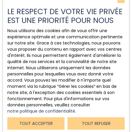
vous fournir nos services.
LE RESPECT DE VOTRE VIE PRIVÉE
Durée de conservation des
EST UNE PRIORITÉ POUR NOUS
données
Nous utilisons des cookies afin de vous offrir une
expérience optimale et une communication pertinente
Nous conservons vos données uniquement le temps
sur notre site. Grace à ces technologies, nous pouvons
nécessaire pour les finalités poursuivies, conformément
vous proposer du contenu en rapport avec vos centres
aux prescriptions légales.
d'intérêt. Ils nous permettent également d'améliorer la
qualité de nos services et la convivialité de notre site
Droits des utilisateurs
internet. Nous utiliserons uniquement les données
personnelles pour lesquelles vous avez donné votre
accord. Vous pouvez les modifier à n'importe quel
Conformément à la réglementation européenne et à la
moment via la rubrique ″Gérer les cookies″ en bas de
loi Informatique et libertés du 6 janvier 1978, les
notre site, à l'exception des cookies essentiels à son
internautes dont les données personnelles sont traitées
fonctionnement. Pour plus d'informations sur vos
par la société AGENCE TERRES D'ESTUAIRE ont le droit
données personnelles, veuillez consulter
d’accéder à leurs données et le droit de demander la
notre politique de confidentialité
.
rectification, la mise à jour et la suppression de leurs
données personnelles en
TOUT ACCEPTER
TOUT REFUSER
Si vous ne souhaitez pas faire l'objet de prospection