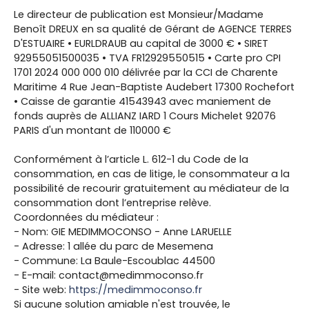
Le directeur de publication est Monsieur/Madame
Benoît DREUX en sa qualité de Gérant de AGENCE TERRES
D'ESTUAIRE • EURLDRAUB au capital de 3000 € • SIRET
92955051500035 • TVA FR12929550515 • Carte pro CPI
1701 2024 000 000 010 délivrée par la CCI de Charente
Maritime 4 Rue Jean-Baptiste Audebert 17300 Rochefort
• Caisse de garantie 41543943 avec maniement de
fonds auprès de ALLIANZ IARD 1 Cours Michelet 92076
PARIS d'un montant de 110000 €
Conformément à l’article L. 612-1 du Code de la
consommation, en cas de litige, le consommateur a la
possibilité de recourir gratuitement au médiateur de la
consommation dont l’entreprise relève.
Coordonnées du médiateur :
- Nom: GIE MEDIMMOCONSO - Anne LARUELLE
- Adresse: 1 allée du parc de Mesemena
- Commune: La Baule-Escoublac 44500
- E-mail: contact@medimmoconso.fr
- Site web:
https://medimmoconso.fr
Si aucune solution amiable n'est trouvée, le