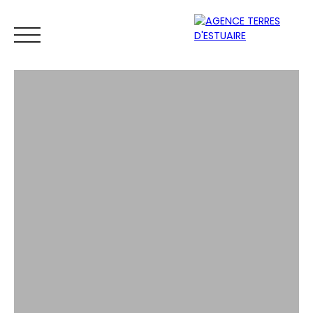
ACCUEIL
ACHETER
LOUER
VENDRE
ESTIMER
Espace
Mes
ESTIMATIO
vendeur
favoris
N