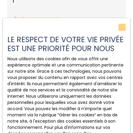
Autres pages
Pourquoi acheter une maison sur l’Estuaire de la
LE RESPECT DE VOTRE VIE PRIVÉE
Gironde séduit de plus en plus d’acquéreurs en
EST UNE PRIORITÉ POUR NOUS
quête de qualité de vie
Nous utilisons des cookies afin de vous offrir une
expérience optimale et une communication pertinente
Blog
sur notre site. Grace à ces technologies, nous pouvons
vous proposer du contenu en rapport avec vos centres
L'immobilier à Saint-Fort-sur-Gironde
d'intérêt. Ils nous permettent également d'améliorer la
qualité de nos services et la convivialité de notre site
Investir dans l’immobilier locatif à Saint-Fort-
internet. Nous utiliserons uniquement les données
sur-Gironde et ses environs : est-ce une bonne
personnelles pour lesquelles vous avez donné votre
idée ?
accord. Vous pouvez les modifier à n'importe quel
Les démarches administratives pour acheter
moment via la rubrique ″Gérer les cookies″ en bas de
une maison à Saint-Fort-sur-Gironde
notre site, à l'exception des cookies essentiels à son
fonctionnement. Pour plus d'informations sur vos
Le marché immobilier à Mortagne-sur-Gironde