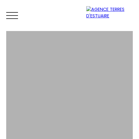
ACCUEIL
ACHETER
LOUER
VENDRE
ESTIMER
Espace
Mes
ESTIMATIO
vendeur
favoris
N