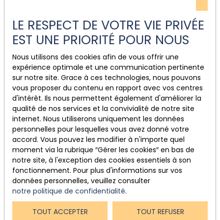
LE RESPECT DE VOTRE VIE PRIVÉE
EST UNE PRIORITÉ POUR NOUS
Nous utilisons des cookies afin de vous offrir une
Conclusion
expérience optimale et une communication pertinente
sur notre site. Grace à ces technologies, nous pouvons
vous proposer du contenu en rapport avec vos centres
La
vente maison Mortagne-sur-Gironde (17120)
d'intérêt. Ils nous permettent également d'améliorer la
représente une réelle opportunité pour vivre ou investir
qualité de nos services et la convivialité de notre site
sur l’estuaire. Le cadre naturel, la stabilité du marché et
internet. Nous utiliserons uniquement les données
la diversité des propriétés en font un secteur attractif.
personnelles pour lesquelles vous avez donné votre
Que vous souhaitiez
acheter une maison en
accord. Vous pouvez les modifier à n'importe quel
Charente-Maritime
pour y vivre à l’année ou pour un
moment via la rubrique ″Gérer les cookies″ en bas de
projet secondaire, les opportunités sont nombreuses.
notre site, à l'exception des cookies essentiels à son
fonctionnement. Pour plus d'informations sur vos
Pour découvrir les
maisons à vendre à Mortagne-sur-
données personnelles, veuillez consulter
Gironde
et concrétiser votre projet en toute sécurité,
notre politique de confidentialité
.
contactez dès maintenant l’
Agence Terres d’Estuaire
au
06 78 83 95 26
. Ensemble, donnons vie à votre projet
TOUT ACCEPTER
TOUT REFUSER
sur l’estuaire de la Gironde.