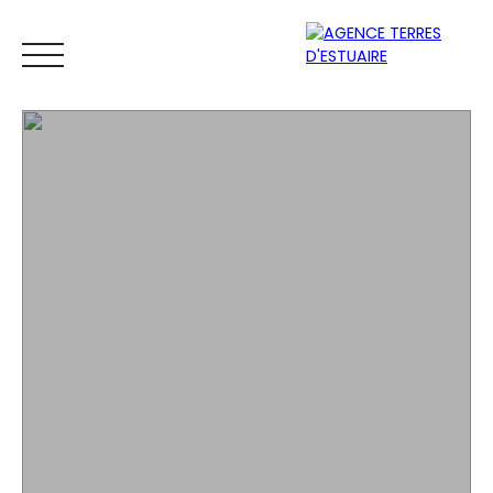
ACCUEIL
ACHETER
LOUER
VENDRE
ESTIMER
Espace
Mes
ESTIMATIO
vendeur
favoris
N