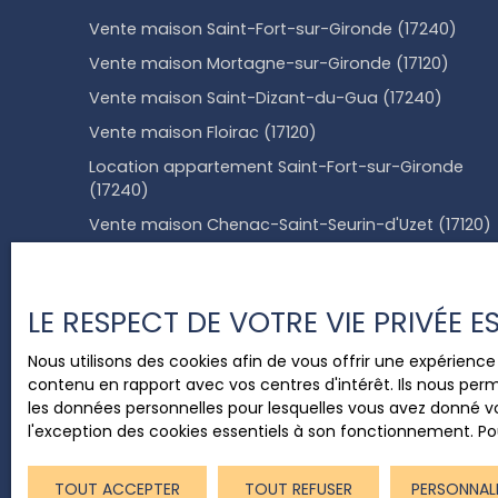
Vente maison Saint-Fort-sur-Gironde (17240)
Vente maison Mortagne-sur-Gironde (17120)
Vente maison Saint-Dizant-du-Gua (17240)
Vente maison Floirac (17120)
Location appartement Saint-Fort-sur-Gironde
(17240)
Vente maison Chenac-Saint-Seurin-d'Uzet (17120)
LE RESPECT DE VOTRE VIE PRIVÉE 
+33 6 78 83 95 26
Nous utilisons des cookies afin de vous offrir une expérien
contenu en rapport avec vos centres d'intérêt. Ils nous perm
les données personnelles pour lesquelles vous avez donné vo
5 RUE MAURICE CHASTAN
l'exception des cookies essentiels à son fonctionnement. Pou
GIRONDE
TOUT ACCEPTER
TOUT REFUSER
PERSONNAL