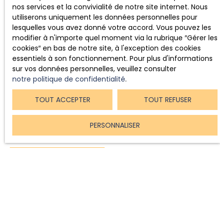
nos services et la convivialité de notre site internet. Nous
utiliserons uniquement les données personnelles pour
En outre, nous vous fournissons
des conseils avisés
sur
lesquelles vous avez donné votre accord. Vous pouvez les
le prix au m² de votre bien
sur l'estuaire de la Gironde
,
modifier à n'importe quel moment via la rubrique ″Gérer les
basés sur une analyse approfondie du marché local.
cookies″ en bas de notre site, à l'exception des cookies
Grâce à notre expertise, nous vous aidons à fixer le prix
essentiels à son fonctionnement. Pour plus d'informations
optimal pour
attirer rapidement des acheteurs
sur vos données personnelles, veuillez consulter
sérieux
. Notre objectif est de maximiser la valeur de
notre politique de confidentialité
.
votre propriété tout en minimisant le temps de vente.
Faites confiance à
AGENCE TERRES D'ESTUAIRE
pour un
TOUT ACCEPTER
TOUT REFUSER
accompagnement de qualité et une vente réussie de
votre bien immobilier. Contactez-nous dès aujourd'hui
pour démarrer votre projet de vente en toute sérénité.
PERSONNALISER
VENDRE AVEC NOUS