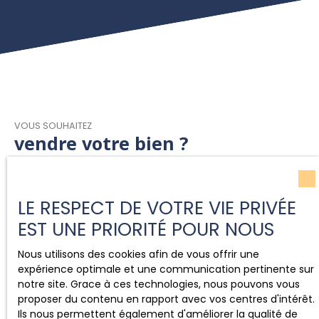
VOUS SOUHAITEZ
vendre votre bien ?
Après avoir réalisé l'estimation de votre bien avec nous,
notre équipe vous offre un
accompagnement
LE RESPECT DE VOTRE VIE PRIVÉE
complet
pour vendre votre propriété. Nos services
EST UNE PRIORITÉ POUR NOUS
incluent la mise en valeur de votre logement à travers
des photos et vidéos HD. Nous diffusons également
Nous utilisons des cookies afin de vous offrir une
votre annonce sur les principaux canaux immobiliers,
expérience optimale et une communication pertinente sur
garantissant
une visibilité maximale
. Notre équipe de
notre site. Grace à ces technologies, nous pouvons vous
conseillers est à vos côtés à chaque étape, de la
proposer du contenu en rapport avec vos centres d'intérêt.
préparation de l'annonce à la signature de l'acte de
Ils nous permettent également d'améliorer la qualité de
vente.