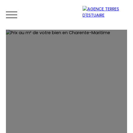
ACCUEIL
ACHETER
LOUER
VENDRE
ESTIMER
Espace
Mes
ESTIMATIO
vendeur
favoris
N