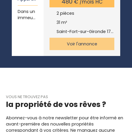
480
€ /mois HC
Boulang
ment
erie ou
Dans un
neuf T2
2
pièces
encore
immeubl
un
31
m²
e rénové,
coiffeur...
dans le
Saint-Fort-sur-Gironde 17240
Au rez-
centre
de-
bourg de
Voir l'annonce
chaussé
SAINT
e, une
FORT SUR
cuisine
GIRONDE,
meublé
au pieds
ouverte
de tous
sur un
les
salon
commer
lumineux
ces Situé
et
VOUS NE TROUVEZ PAS
au 1er
agréable
la propriété de vos rêves ?
étage,
pour se
apparte
reposer
ment
Abonnez-vous à notre newsletter pour être informé en
L'appart
compren
avant-première des nouvelles propriétés
ement
ant :
correspondant à vos critères. Ne manquez aucune
contient