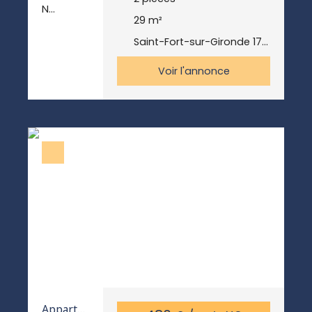
N
29
m²
MEUBLÉE
- Au 1er
Saint-Fort-sur-Gironde 17240
étage,
apparte
Voir l'annonce
ment
meublé
entièrem
ent
rénové
qui se
situe à St
Fort Sur
Gironde
à 5min à
pieds
des
commer
ces : une
Coop,
une
Apparte