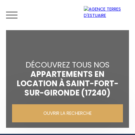
DÉCOUVREZ TOUS NOS
APPARTEMENTS EN
LOCATION À SAINT-FORT-
ACCUEIL
ACHETER
LOUER
VENDRE
ESTIMER
SUR-GIRONDE (17240)
Espace
Mes
ESTIMATIO
OUVRIR LA RECHERCHE
vendeur
favoris
N
Vente
Location
Neuf