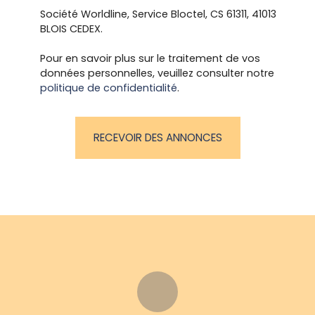
en
provision
Société Worldline, Service Bloctel, CS 61311, 41013
surplus
sur
BLOIS CEDEX.
du loyer
charge
indiqué
correspo
Pour en savoir plus sur le traitement de vos
La
nd à :
données personnelles, veuillez consulter notre
provision
eau
politique de confidentialité
.
sur
froide,
charge
chauffa
correspo
ge,
nd à :
RECEVOIR DES ANNONCES
ordures
eau
et
froide,
commun
chauffa
s.
ge,
ordures
et
commun
s.