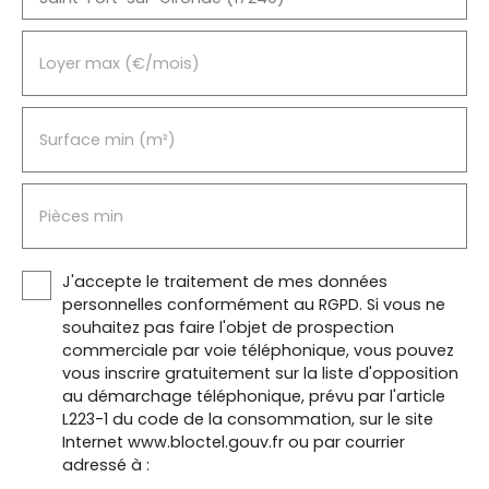
Pas de
par
cave.
pompe à
Stationn
chaleur.
Loyer max (€/mois)
ement
Pas de
libre
cave.
dans la
Stationn
Surface min (m²)
rue
ement
DISPONIB
libre
LE
dans la
IMMÉDIAT
Pièces min
rue. Libre
EMENT
de suite.
Montant
Montant
des
J'accepte le traitement de mes données
de la
provision
personnelles conformément au RGPD. Si vous ne
provision
s sur
souhaitez pas faire l'objet de prospection
sur
charges
commerciale par voie téléphonique, vous pouvez
charge
61. 00€
vous inscrire gratuitement sur la liste d'opposition
avec
en
au démarchage téléphonique, prévu par l'article
régularis
surplus
L223-1 du code de la consommation, sur le site
ation
du loyer
Internet www.bloctel.gouv.fr ou par courrier
annuelle :
indiqué.
adressé à :
58. 00€
La