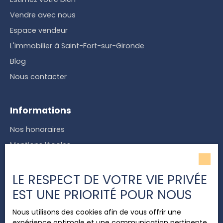
Vendre avec nous
Espace vendeur
L'immobilier à Saint-Fort-sur-Gironde
Blog
Nous contacter
Informations
Nos honoraires
Mentions légales
Politique de confidentialité
LE RESPECT DE VOTRE VIE PRIVÉE
Plan du site
EST UNE PRIORITÉ POUR NOUS
Gérer les cookies
Propulsé par
Nous utilisons des cookies afin de vous offrir une
expérience optimale et une communication pertinente