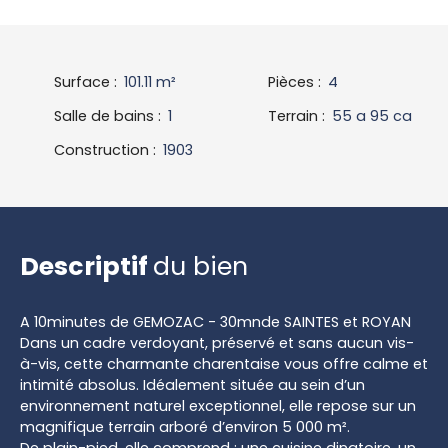
Surface
:
101.11
m²
Pièces
:
4
Salle de bains
:
1
Terrain
:
55 a 95 ca
Construction
:
1903
Descriptif
du bien
A 10minutes de GEMOZAC - 30mnde SAINTES et ROYAN
Dans un cadre verdoyant, préservé et sans aucun vis-
à-vis, cette charmante charentaise vous offre calme et
intimité absolus. Idéalement située au sein d’un
environnement naturel exceptionnel, elle repose sur un
magnifique terrain arboré d’environ 5 000 m².