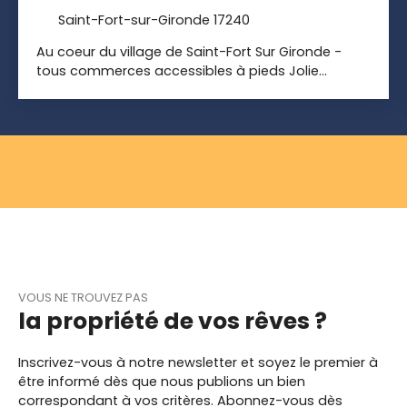
Saint-Fort-sur-Gironde 17240
Au coeur du village de Saint-Fort Sur Gironde -
tous commerces accessibles à pieds Jolie
maison de village d'environ 105m2 habitables Elle
se compose d'un espace cuisine / salle à manger
lumineux avec cheminée, un salon avec cheminée
en pierres, salle d'eau, wc individuel, chaufferie. À
l'étage un palier desservant 2 chambres, une salle
de bains, un wc et une lingerie. La maison est en
bon état général et ne nécessite que des travaux
d'améliorations esthétiques Huisseries en double
vitrage, bonne isolation, électricité conforme
Chauffage central fioul avec chaudière en bon
état Terrasse privative ainsi qu'un emplacement
VOUS NE TROUVEZ PAS
pour 2 places de parking Droits dans une
la propriété de vos rêves ?
cour/jardin commun d'environ 300m2 Aucune
copropriété ou charges de copro.
Inscrivez-vous à notre newsletter et soyez le premier à
être informé dès que nous publions un bien
correspondant à vos critères. Abonnez-vous dès