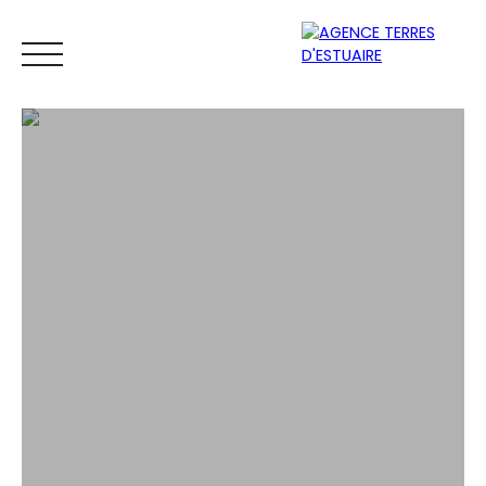
ACCUEIL
ACHETER
LOUER
VENDRE
ESTIMER
Espace
Mes
ESTIMATIO
vendeur
favoris
N