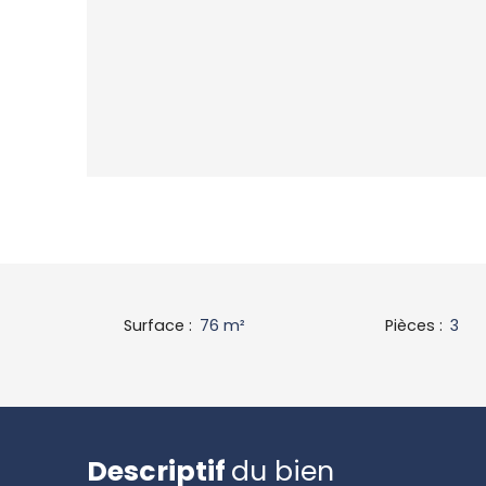
Surface
:
76
m²
Pièces
:
3
Descriptif
du bien