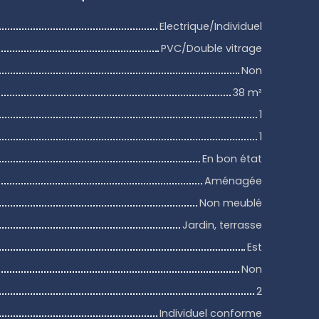
Electrique/Individuel
PVC/Double vitrage
Non
38
m²
1
1
En bon état
Aménagée
Non meublé
Jardin, terrasse
Est
Non
2
Individuel conforme