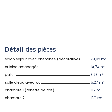
Détail
des pièces
salon séjour avec cheminée (décorative)
24,82 m²
cuisine aménagée
14,74 m²
palier
3,73 m²
salle d'eau avec wc
5,27 m²
chambre 1 (fenêtre de toit)
11,7 m²
chambre 2
13,11 m²