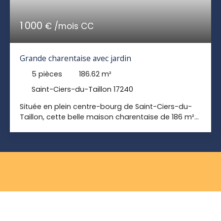
1 000
€ /mois CC
Grande charentaise avec jardin
5
pièces
186.62
m²
Saint-Ciers-du-Taillon 17240
Située en plein centre-bourg de Saint-Ciers-du-
Taillon, cette belle maison charentaise de 186 m²
habitables est située à quelques pas des
commerces, restaurants et du pôle médical.
Rénovée en 2024, elle allie le charme de l’ancien à
tout le confort moderne. Elle se compose au rez-
de-chaussée d’une entrée, d’une salle à manger,
d’une cuisine aménagée et équipée, d’un salon
chaleureux, d’une salle de bains avec WC et d’une
buanderie. À l’étage, vous trouverez un palier avec
placard, une salle d’eau, un WC indépendant, deux
grandes chambres, ainsi qu’une troisième