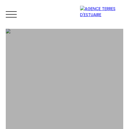
ACCUEIL
ACHETER
LOUER
VENDRE
ESTIMER
Espace
Mes
ESTIMATIO
vendeur
favoris
N