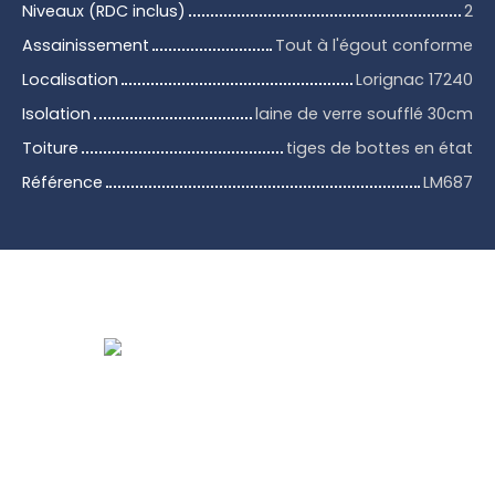
Niveaux (RDC inclus)
2
Assainissement
Tout à l'égout conforme
Localisation
Lorignac 17240
Isolation
laine de verre soufflé 30cm
Toiture
tiges de bottes en état
Référence
LM687