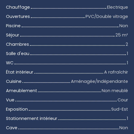
Chauffage
Electrique
Ouvertures
PVC/Double vitrage
Piscine
Non
Séjour
25
m²
Chambres
2
Salle d'eau
1
WC
1
État intérieur
A rafraîchir
Cuisine
Aménagée/Indépendante
Ameublement
Non meublé
Vue
Cour
Exposition
Sud-Est
Stationnement intérieur
1
Cave
Non