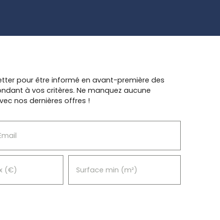
c vue
if
 de
 d’eau
e au
tter pour être informé en avant-première des
 très
pondant à vos critères. Ne manquez aucune
iterez
vec nos dernières offres !
es
irant
Email
n
nt le
aison
x (€)
Surface min (m²)