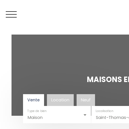
MAISONS E
Espace vendeur
Mes favoris
ESTIMATION
Vente
Location
Neuf
Type de bien
Localisation
Maison