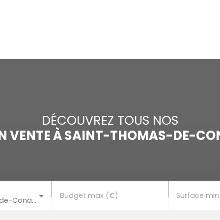
ACCUEIL
ACHETER
LOUER
VENDRE
ESTI
DÉCOUVREZ TOUS NOS
N VENTE À SAINT-THOMAS-DE-CON
Budget max (€)
Surface min
Saint-Thomas-de-Conac (17150)