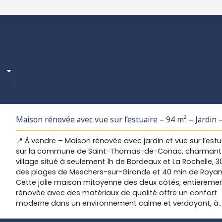
Maison rénovée avec vue sur l’estuaire – 94 m² – Jardin 
Saint-Thomas-de-Conac
📍 À vendre – Maison rénovée avec jardin et vue sur l’estu
sur la commune de Saint-Thomas-de-Conac, charmant
village situé à seulement 1h de Bordeaux et La Rochelle, 3
des plages de Meschers-sur-Gironde et 40 min de Royan
Cette jolie maison mitoyenne des deux côtés, entièreme
rénovée avec des matériaux de qualité offre un confort
moderne dans un environnement calme et verdoyant, à
l’entrée du village. 🏡 Caractéristiques principales : Surfac