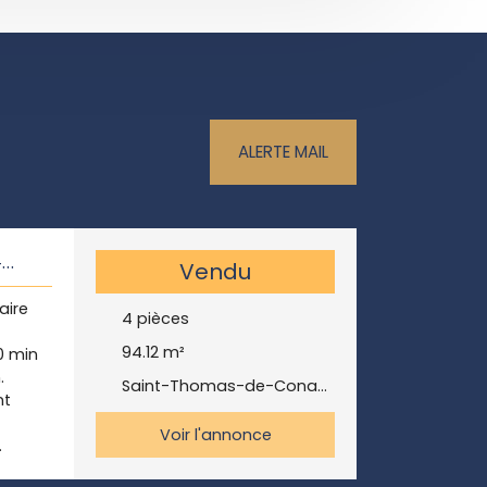
ALERTE MAIL
–
Vendu
aire
4
pièces
94.12
m²
0 min
.
Saint-Thomas-de-Conac 17150
nt
Voir l'annonce
e