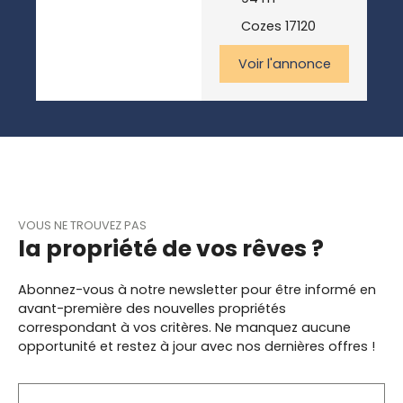
cette maison de 4
pièces de 89m2
Cozes 17120
habitables proche
de COZES La
Voir l'annonce
maison comprend
en rez-de-
chaussée : une
cuisine aménagée
et équipée avec ilot
central, un salon
lumineux et une
belle véranda. Une
VOUS NE TROUVEZ PAS
chambre et une
la propriété de vos rêves ?
salle d'eau
complète le rez-
de-chaussée. Et à
Abonnez-vous à notre newsletter pour être informé en
l'étage: 2 autres
avant-première des nouvelles propriétés
chambres. Le jardin
correspondant à vos critères. Ne manquez aucune
est clos, intimiste
opportunité et restez à jour avec nos dernières offres !
et bien entretenu, il
est propice aux
moments de