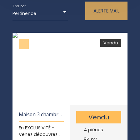
Maison
Trier par
ALERTE MAIL
Pertinence
Localisation
Cozes (17120)
Budget max (€)
Vendu
Surface min (m²)
RECHERCHER
Maison 3 chambres
Vendu
jardin garage
En EXCLUSIVITÉ -
4
pièces
Venez découvrez
94
m²