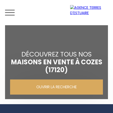
DÉCOUVREZ TOUS NOS
MAISONS EN VENTE À COZES
(17120)
ACCUEIL
ACHETER
LOUER
VENDRE
ESTIMER
OUVRIR LA RECHERCHE
Espace
Mes
ESTIMATIO
vendeur
favoris
N
Vente
Location
Neuf
Type de bien