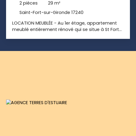
2
pièces
29
m²
Saint-Fort-sur-Gironde 17240
LOCATION MEUBLÉE - Au 1er étage, appartement
meublé entièrement rénové qui se situe à St Fort
Sur Gironde à 5min à pieds des commerces : une
Coop, une Boulangerie ou encore un coiffeur... Au
rez-de-chaussée, une cuisine meublé ouverte sur
un salon lumineux et agréable pour se reposer
L'appartement contient un escalier en colimaçon
qui emmène en duplex à une chambre spacieuse
et lumineuse, une salle de bains moderne et WC.
Chauffage commun par pompe à chaleur. Pas de
cave. Stationnement libre dans la rue. Libre de
suite. Montant de la provision sur charge avec
régularisation annuelle : 58. 00€ en surplus du
loyer indiqué La provision sur charge correspond à
: eau froide, chauffage, ordures et communs.