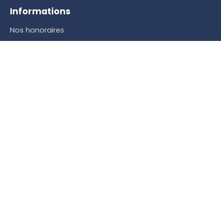
Informations
Nos honoraires
Mentions légales
Politique de confidentialité
Plan du site
Gérer les cookies
Propulsé par
+33 6 78 83 95 26
5 RUE MAURICE CHASTANG