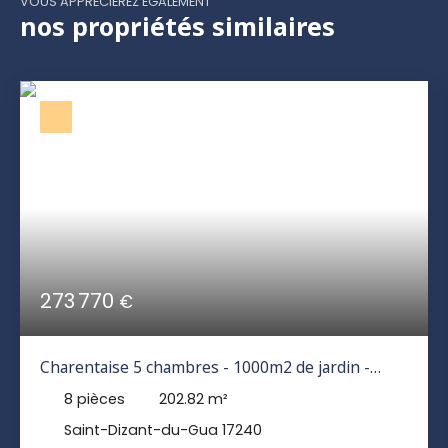
VOUS APPRÉCIEREZ ÉGALEMENT
nos propriétés similaires
273 770
€
Charentaise 5 chambres - 1000m2 de jardin -
dépendances
8
pièces
202.82
m²
Saint-Dizant-du-Gua 17240