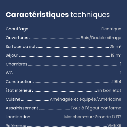
Caractéristiques
techniques
Chauffage
Electrique
Ouvertures
Bois/Double vitrage
Surface au sol
29
m²
Séjour
19
m²
Chambres
1
WC
1
Construction
1994
État intérieur
En bon état
Cuisine
Aménagée et équipée/Américaine
Assainissement
Tout à l'égout conforme
Localisation
Meschers-sur-Gironde 17132
Référence
VM539