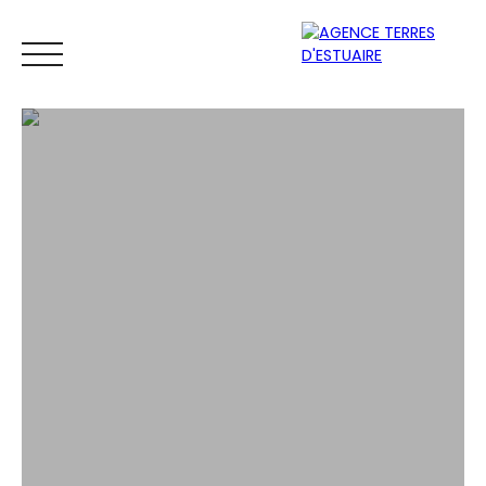
ACCUEIL
ACHETER
LOUER
VENDRE
ESTIMER
Espace
Mes
ESTIMATIO
vendeur
favoris
N