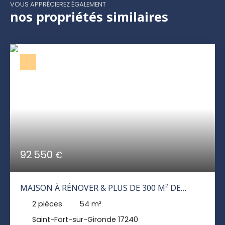
VOUS APPRÉCIEREZ ÉGALEMENT
nos propriétés similaires
92 550
€
MAISON À RÉNOVER & PLUS DE 300 M² DE
DÉPENDANCES
2
pièces
54
m²
Saint-Fort-sur-Gironde 17240