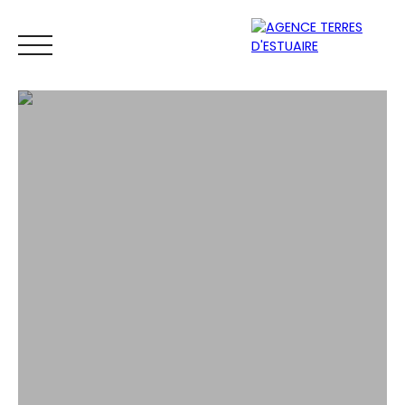
ACCUEIL
ACHETER
LOUER
VENDRE
ESTIMER
Espace
Mes
ESTIMATIO
vendeur
favoris
N