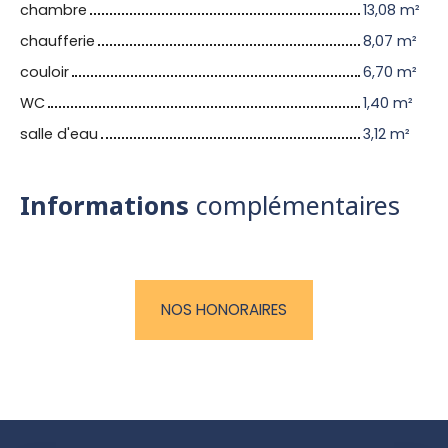
chambre
13,08 m²
chaufferie
8,07 m²
couloir
6,70 m²
WC
1,40 m²
salle d'eau
3,12 m²
Informations
complémentaires
NOS HONORAIRES