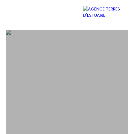
ACCUEIL
ACHETER
LOUER
VENDRE
ESTIMER
Espace
Mes
ESTIMATIO
vendeur
favoris
N