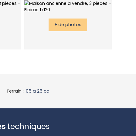
+ de photos
Terrain
:
05 a 25 ca
es
techniques