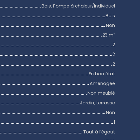
Bois, Pompe à chaleur/Individuel
Bois
Non
23
m²
2
2
2
En bon état
Aménagée
Non meublé
Jardin, terrasse
Non
1
Tout à l'égout