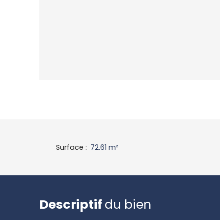
Surface
:
72.61
m²
Descriptif
du bien