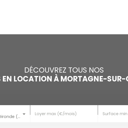
ACCUEIL
ACHETER
LOUER
VENDRE
ESTI
DÉCOUVREZ TOUS NOS
EN LOCATION À MORTAGNE-SUR-G
Loyer max (€/mois)
Surface min
Mortagne-sur-Gironde (17120)