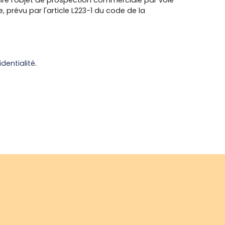
re l'objet de prospection commerciale par voie
prévu par l'article L223-1 du code de la
identialité
.