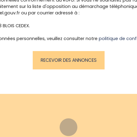
onnelles conformément au RGPD. Si vous ne souhaitez pas fai
itement sur la liste d'opposition au démarchage téléphonique, 
l.gouv.fr ou par courrier adressé à :
13 BLOIS CEDEX.
onnées personnelles, veuillez consulter notre
politique de conf
RECEVOIR DES ANNONCES