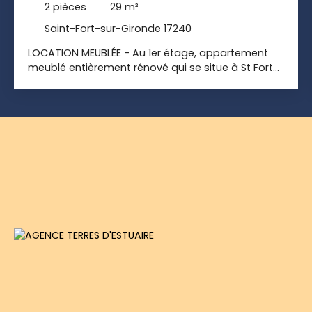
2
pièces
29
m²
Saint-Fort-sur-Gironde 17240
LOCATION MEUBLÉE - Au 1er étage, appartement
meublé entièrement rénové qui se situe à St Fort
Sur Gironde à 5min à pieds des commerces : une
Coop, une Boulangerie ou encore un coiffeur... Au
rez-de-chaussée, une cuisine meublé ouverte sur
un salon lumineux et agréable pour se reposer
L'appartement contient un escalier en colimaçon
qui emmène en duplex à une chambre spacieuse
et lumineuse, une salle de bains moderne et WC.
Chauffage commun par pompe à chaleur. Pas de
cave. Stationnement libre dans la rue. Libre de
suite. Montant de la provision sur charge avec
régularisation annuelle : 58. 00€ en surplus du
loyer indiqué La provision sur charge correspond à
: eau froide, chauffage, ordures et communs.