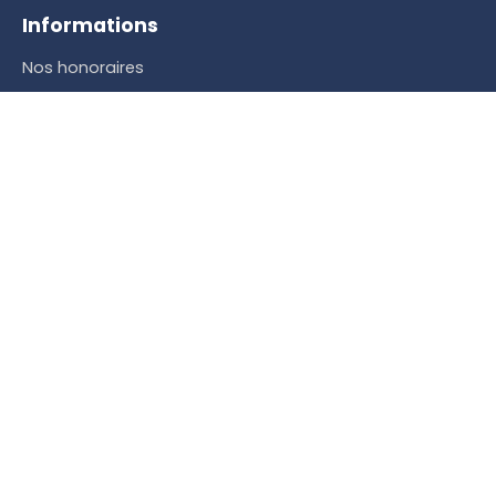
Informations
Nos honoraires
Mentions légales
Politique de confidentialité
Plan du site
Gérer les cookies
Propulsé par
+33 6 78 83 95 26
5 RUE MAURICE CHASTANG